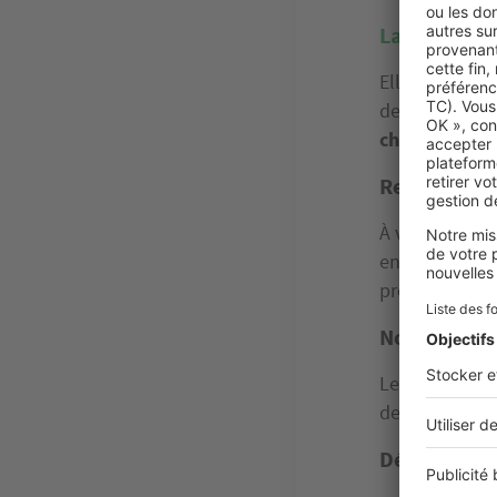
La garantie 
Elle est sousc
de crédit, soi
chantier
. La 
Retard en c
À votre deman
engagements. S
professionnel 
Non-exécuti
Les travaux on
de la maison.
Dépôt de bil