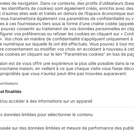
de livraison permet de vivre sereinement son projet
rite par le constructeur ou l’entrepreneur soit auprès d’un 
t auprès d’une compagnie d’assurance (le garant) et
démarre
garantie de livraison peut être activée dans les situations sui
ours de chantier
de, le garant met le constructeur en demeure de faire face 
ans effet dans les 15 jours, le garant doit désigner un aut
pour poursuivre le chantier.
on des travaux
t fait l’objet de réserves de votre part dans le procès-verba
an ou procédure judiciaire du constructeur en cours