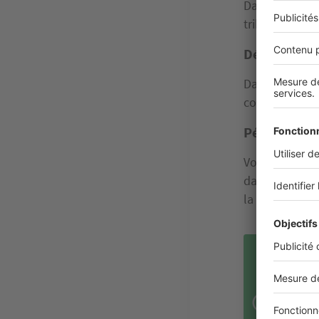
Dans ce cas, l
tribunal de dé
Dépassement
Dans ce cas, 
constructeur 
Pénalités d
Vous serez
in
dans la répar
la réception d
BON
Dans
d'ea
prop