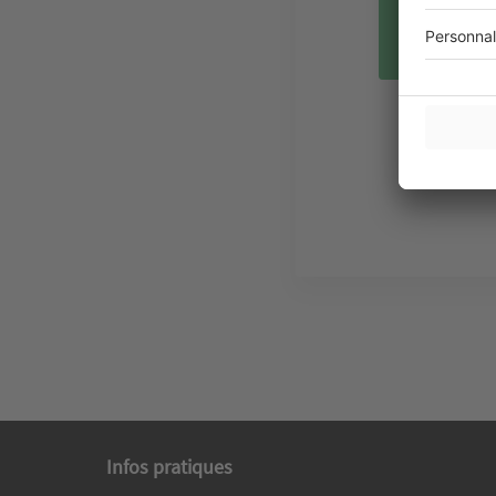
vous
pren
Infos pratiques