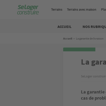
Aller
au
Terrains
Terrains avec maison
Pla
contenu
principal
Construire
ACCUEIL
NOS RUBRIQ
Fil
Accueil
>
La garantie de livraison
d'Ariane
La gara
SeLoger construir
La garantie 
cas de probl