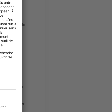
établissement
 au début du
vantes :
à ses
re
l de réception
 de chantier