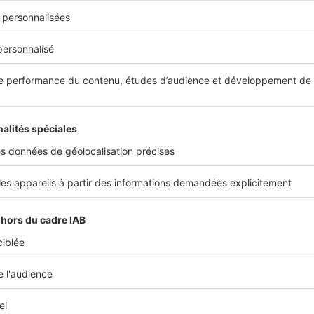
e garant met en demeure l’administrateur judiciaire désigné 
cider, dans un délai d’un mois, de poursuivre ou non le chan
 de prix dû à la défaillance du constructeur
la garantie couvre le coût éventuel d'un dépassement de pri
d'origine. Néanmoins, une franchise s'applique au maximum
e retard
demnisé des éventuels retards de livraison
, y compris ceux 
ation des défauts de conformité ou des malfaçons signalé
e la maison.
 À SAVOIR
 le cadre d'un dépôt de bilan du constructeur et si la maison est ho
u (si la toiture et l'étanchéité ont été réalisées) le garant peut vous
oser de faire réaliser les travaux par les entreprises de votre choix. 