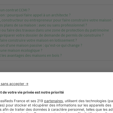
 un contrat CCMI ?
on : pourquoi faire appel à un architecte ?
, constructeur ou entrepreneur pour faire construire votre maison 
es plans de sa maison : avec ou sans professionnel ?
 ou faire des travaux dans une zone de protection du patrimoine
réparer votre dossier de demande de permis de construire ?
aire construire votre maison en lotissement ?
on d'une maison passive : qu'est-ce qui change ?
i une maison écologique ?
 les avantages des maisons en bois ?
ies d'une construction neuve
on d’une maison est un projet d'envergure qui nécessite qu
orrectement assuré, qu’il s’agisse du constructeur, de l’arch
tre d’ouvrage, à savoir vous-même.