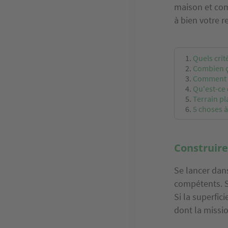
maison et com
à bien votre re
Quels crit
Combien ça
Comment c
Qu'est-ce 
Terrain pl
5 choses à
Construire
Se lancer dan
compétents. S
Si la superfic
dont la missi