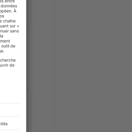
 ?
ontrat de
ches de
aison ?