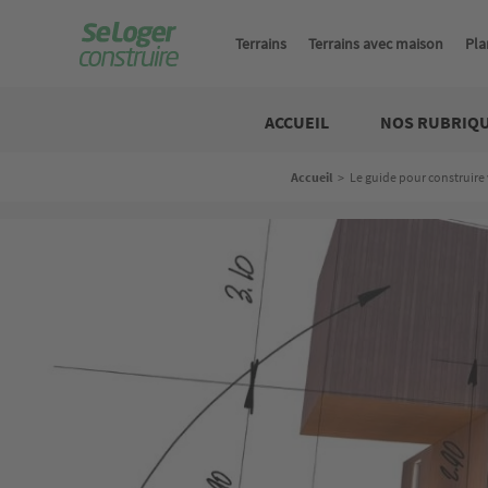
Aller
au
Terrains
Terrains avec maison
Pla
contenu
principal
Construire
ACCUEIL
NOS RUBRIQ
Fil
Accueil
>
Le guide pour construire
d'Ariane