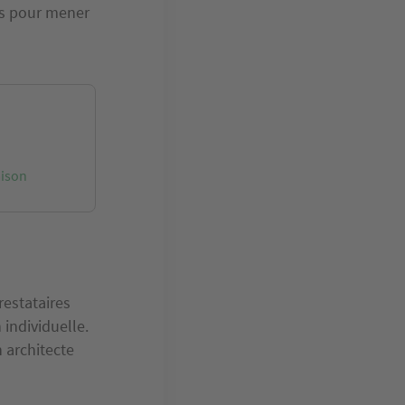
es pour mener
aison
restataires
individuelle.
 architecte