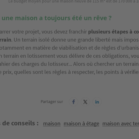
Le budget moyen pour une maison neuve de 115 m² est de 170 000 à 18
 une maison a toujours été un rêve ?
rrer votre projet, vous devez franchir
plusieurs étapes à 
rrain
. Un terrain isolé donne une grande liberté mais impo
notamment en matière de viabilisation et de règles d’urbani
un terrain en lotissement vous délivre de ces obligations, vo
ahier des charges du lotisseur... Alors où chercher un terra
 prix, quelles sont les règles à respecter, les points à vérifie
Partager sur
 de conseils
maison
maison à étage
maison avec ter