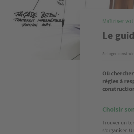
Maîtriser vot
Le gui
SeLoger construir
Où chercher 
règles à resp
construction
Choisir so
Trouver un ter
s’organiser. U