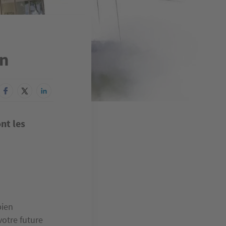
on
nt les
bien
votre future