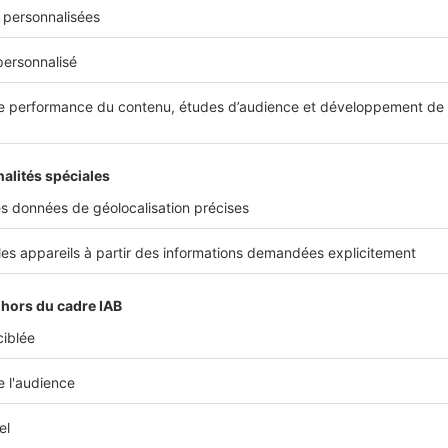
émis des réserves à la réception des travaux, quel est le délai pour a
otre projet
’un prêt immobilier passe par une succession d’étapes inco
: présenter un dossier irréprochable à votre banquier, car, si
 encore attractifs, les banques, elles, sont toujours aussi ex
 les chances de votre côté, augmentez votre apport personn
mentaires.
onstituer un bon dossier pour obtenir un crédit immobilier ?
t l’assurance emprunteur ?
des prêts immobiliers à taux réduits
le droit au prêt à taux zéro ?
énéficier du prêt action Logement ?
éligible au prêt d'accession sociale pour acheter votre maison ?
nventionné finance jusqu'à 100 % le projet immobilier !