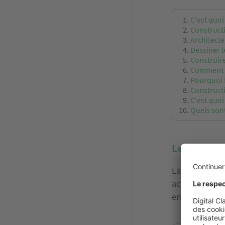
C'est quoi
Constructi
Architecte
Dessiner l
Construire
Comment p
Pourquoi f
Constructi
C'est quo
Quels sont
Les garant
La constructi
acteurs soit c
encore du maî