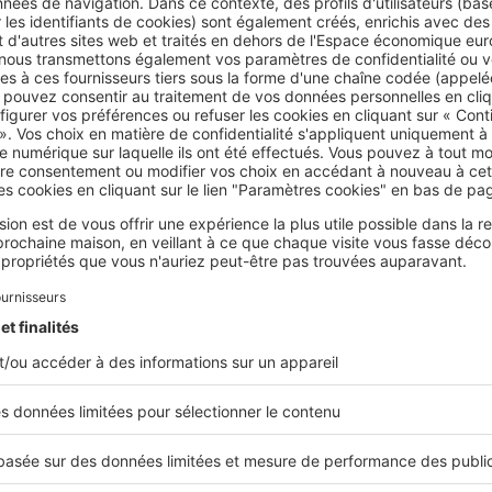
ie dommages-ouvrage dans l'immobilier neuf, comment ça se passe
 les ouvrages couverts par la garantie décennale ?
l’intérêt de souscrire une assurance dommages-ouvrage ?
cteur n'a pas de garantie décennale : quelles sont les incidences ?
 travaux
ormalités accomplies, le permis de construire délivré et le c
signé : le chantier peut commencer ! Deux importantes tran
attendent alors, le gros œuvre et le second œuvre.
e déroule la construction d'une maison en bois ?
truire sa maison par un artisan, comment cela se passe ?
e déroule la construction d’une maison en kit ?
uivre des travaux de construction à distance ?
uvre, maître d’ouvrage : qui fait quoi dans la construction d'une m
ter le chantier ?
ist pour contrôler les travaux