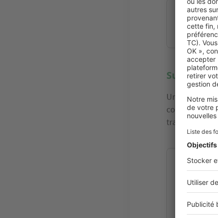
La garant
Quels sont
Quel est 
Le constru
Suivre les
Une fois les f
construction 
travaux vous 
Comment s
Faire cons
Comment s
Comment s
Maître d’œ
Quand visi
Ma check-l