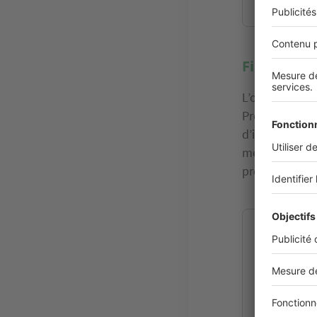
Vous avez 
Financer v
L’obtention d
Premier point 
d’intérêt sont
mettre toutes
prêts complé
Comment c
À quoi ser
PEL, CEL, 
Avez-vous 
Comment b
Êtes-vous 
Le prêt co