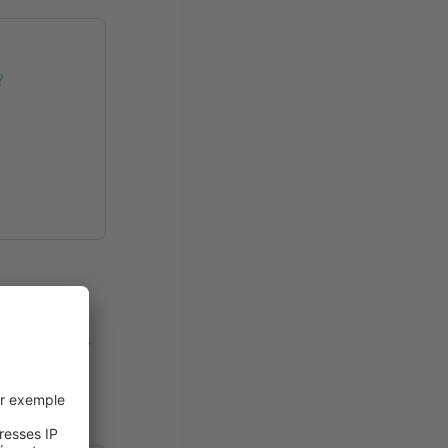
?
e chacun des
itecte ou