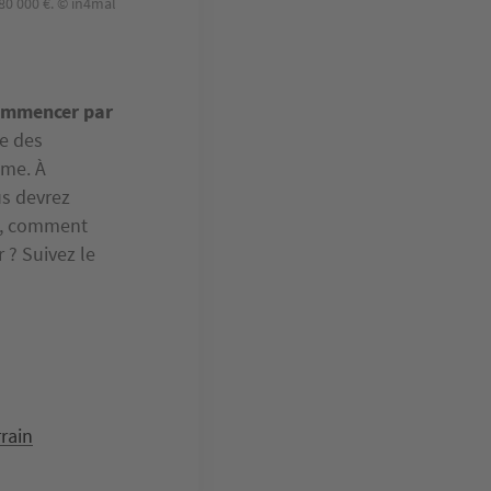
0 000 €. © in4mal
commencer par
se des
sme. À
us devrez
in, comment
r ? Suivez le
rain