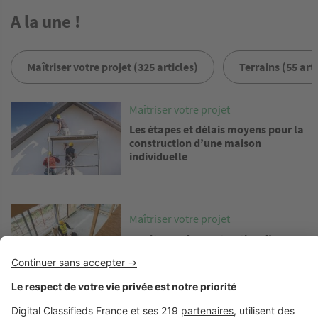
A la une !
Maîtriser votre projet (325 articles)
Terrains (55 arti
Image
Maîtriser votre projet
Les étapes et délais moyens pour la
construction d’une maison
individuelle
Image
Maîtriser votre projet
Les étapes de construction d’une
maison en kit
Image