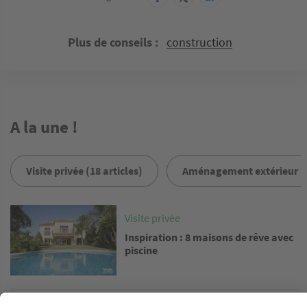
Plus de conseils
construction
A la une !
Visite privée (18 articles)
Aménagement extérieur (1 
Image
Visite privée
Inspiration : 8 maisons de rêve avec
piscine