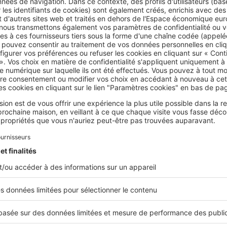
nforcée : une solution économique
orcée ressemble à une prise domestique standard, à la diffé
pécialement conçue pour la
recharge des voitures électriqu
nsité plus élevé de 14 ampères. La prise renforcée est la so
 excellence, avec un prix de 60 € environ, hors coût d’inst
nel. Néanmoins, cette prise électrique doit généralement 
eur différentiel adapté
, dont le prix s’élève à 100 € en moy
 une solution qui permet de
recharger un véhicule en toute s
ses proposent même des options de verrouillage et de pro
recharge. En revanche, si elle est économique, la prise renf
n la plus véloce pour recharger votre véhicule : il faut compt
r une recharge complète.
ÉFICIEZ D’UN CRÉDIT D’IMPÔT CONTRE L’INSTALL
UNE BORNE
aisant installer une solution de recharge électrique à domicile, vou