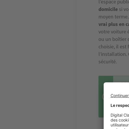
l’espace publi
domicile
si vo
moyen terme. 
vrai plus en 
votre voiture 
ou un boîtier
choisie, il es
l’installation
sécurité.
CO
Il e
comp
véhi