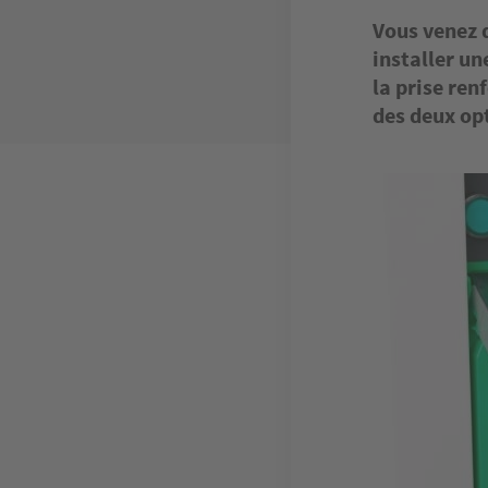
Vous venez d
installer un
la prise ren
des deux op
Image