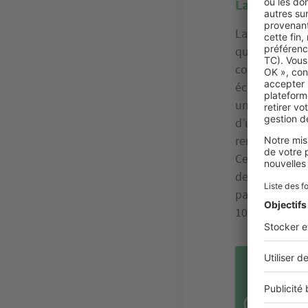
La prise re
La prise renf
qu’elle est s
courant d’inte
économique par
un profession
d’un
disjonct
renforcée est
Certaines pri
des heures de 
pas la solutio
10 heures pou
BÉN
D’
En f