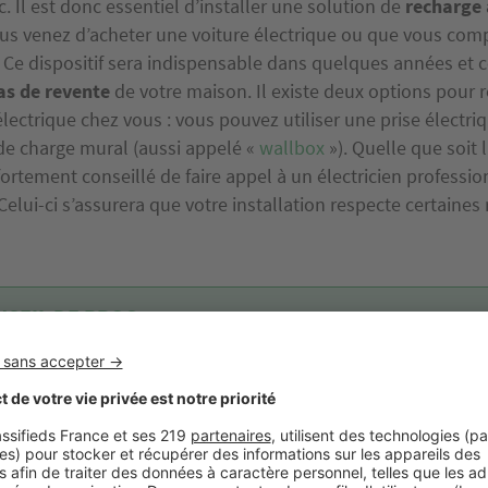
c. Il est donc essentiel d’installer une
solution de
recharge 
us venez d’acheter une voiture électrique ou que vous compt
Ce dispositif sera indispensable dans quelques années et c
cas de revente
de votre maison. Il existe deux options pour 
électrique chez vous : vous pouvez utiliser une prise électri
 de charge mural (aussi appelé «
wallbox
»). Quelle que soit 
t fortement conseillé de faire appel à un électricien professi
. Celui-ci s’assurera que votre installation respecte certaines
NSEIL DE PROS
st important de vérifier auprès de votre fournisseur d’énergie que vo
teur électrique est assez puissant pour supporter la recharge d’u
cule.