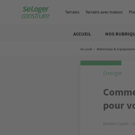
Aller
au
Terrains
Terrains avec maison
Pla
contenu
principal
Construire
ACCUEIL
NOS RUBRIQ
Fil
Accueil
>
Matériaux & Equipemen
d'Ariane
Energie
Commen
pour vo
Vincent Cuzon
2