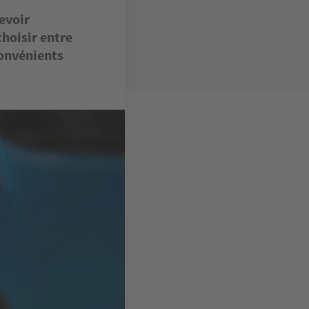
evoir
choisir entre
convénients