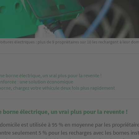
oitures électriques : plus de 9 propriétaires sur 10 les rechargent à leur do
une borne électrique, un vrai plus pour la revente !
renforcée : une solution économique
orne, chargez votre véhicule deux fois plus rapidement
e borne électrique, un vrai plus pour la revente !
domicile est utilisée à 95 % en moyenne par les propriétair
contre seulement 5 % pour les recharges avec les bornes ins