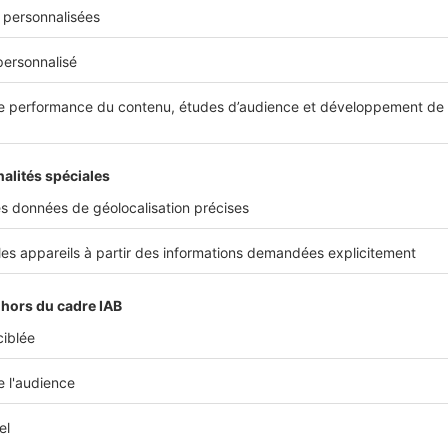
ficier, sous certaines conditions, d’un crédit d’impôt de 30 % sur le
ant de la prise ou de la borne de recharge, hors frais de pose.
rne, chargez votre véhicule deux fois plus rapideme
t un coffret de charge mural qui peut être installé uniquem
. Elle permet de recharger une voiture électrique plus rapi
e (entre 4 et 8h en fonction de la puissance choisie). Cette 
de protection
pendant la charge et certains modèles perme
 recharge du véhicule pendant les heures creuses, de modu
ponible ou encore d’enregistrer les consommations d’énergi
ies à la clé
. Néanmoins, tout cela un coût : il vous faudra 
our acquérir une borne de 3 kilowatts, et entre 800 et 1 200 
. Des prix auxquels il faut ajouter les coûts d’installation pa
stimés entre 300 et 600 €. A noter que pour certains modèles
e ce dispositif est indispensable.