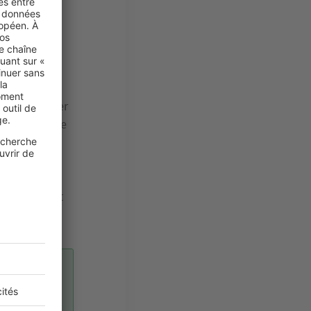
rence près
es
, avec un
lution
allation par
s’accompagner
enne. La prise
écurité.
grammation
orcée n’est
er entre 8 et
ATION
s pouvez