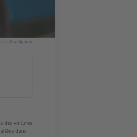
micile. © wellphoto
es des voitures
tallées dans