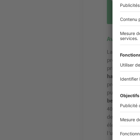
béné
mont
Avec une bo
La wallbox es
professionnel
prise renforcé
haut niveau 
programmer la
puissance dis
belles économ
400 et 500 € p
de 7 kilowatts
électricien, e
l’utilisation d