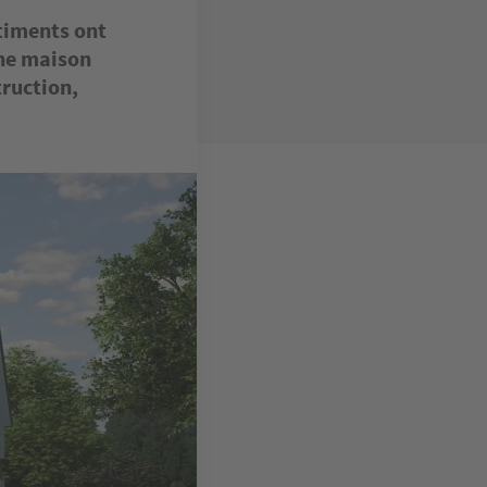
âtiments ont
une maison
truction,