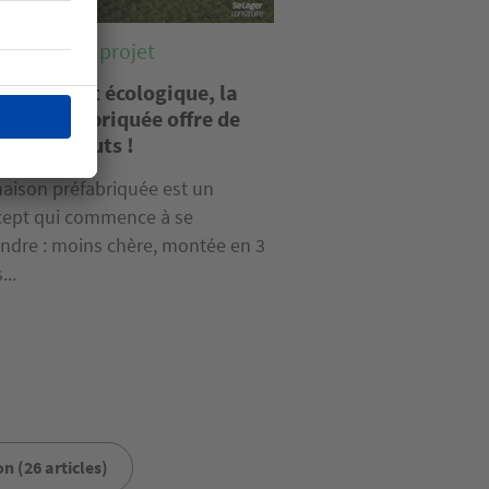
riser votre projet
ns chère et écologique, la
son préfabriquée offre de
tiples atouts !
aison préfabriquée est un
ept qui commence à se
ndre : moins chère, montée en 3
...
n (26 articles)