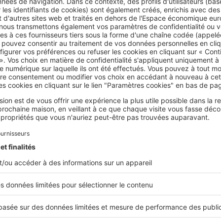
’agit de matériaux naturels,
recyclables et non toxiques
et qu
oduits localement.
logique est conçue en fonction du climat, de l’environneme
nt. Il s’agit de tirer profit au maximum de l’ensoleillement 
le salon, de protéger l’habitation du vent grâce aux arbres, 
ire des triples vitrages idéalement, de réaliser une avancée
e du soleil dans certaines pièces, etc.
ermique et la ventilation sont des priorités dans une maiso
 matériaux isolants d’origine naturelle, tels que le lin, la lai
is ou l’ouate de cellulose. Les fenêtres sont choisies en fonc
iveau d’ensoleillement voulu, et le système de ventilation 
 maintien d’une
température constante
que le renouvellemen
es pièces de la maison.
points clés d'une maison écologique
.be/vrh2VD4tB00