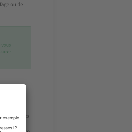
fage ou de
e vous
ssurer
t
, depuis la
um les déchets
crue ou encore