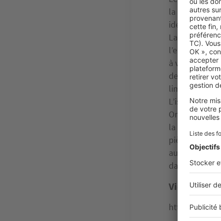
la paille. Il s
idéalement pr
La maison éco
l’ensoleilleme
à vivre comme 
des doubles vo
limiter l’entré
L’isolation th
On utilise des
la fibre de bo
pièces et du n
aussi bien le
dans toutes l
Vidéo : Les 
https://youtu