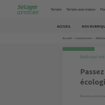
Aller
au
Terrains
Terrains avec maison
Pla
contenu
principal
Construire
ACCUEIL
NOS RUBRIQ
Fil
Accueil
>
Construction
>
Maîtris
d'Ariane
Maîtriser vot
Passez 
écolog
Blandine Rochell