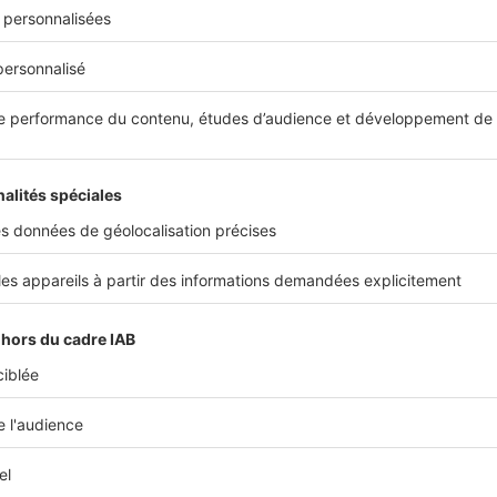
Partager sur
e conseils
maison ecologique
plan de maison
const
constructeur
maison passive
ous intéresser
Imag