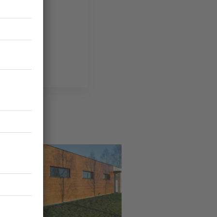
ruction
e