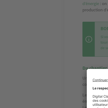
d’énergie
: on
production d’
BON
Si v
tour
de s
Du chantier 
Une maison éc
construction j
Le chantier do
émis.
Les matériaux 