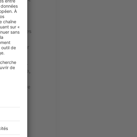
i seront
nt et de
dans les pièces
d’installer
 de toit pour
n écologique.
ne de chanvre,
tion des
doit permettre
t de l’air