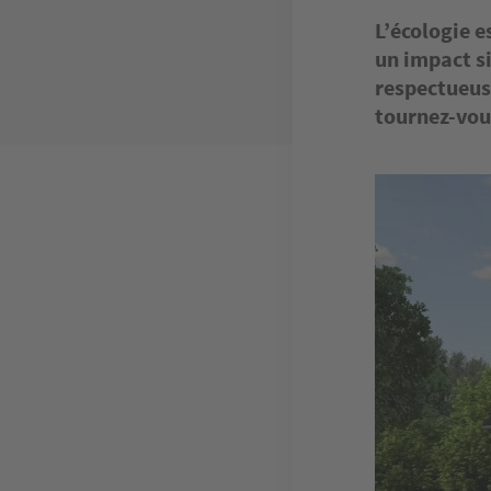
L’écologie e
un impact s
respectueuse
tournez-vou
Image