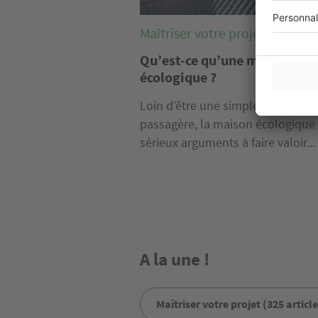
Maîtriser votre projet
Qu’est-ce qu’une maison
écologique ?
Loin d’être une simple mode
passagère, la maison écologique
sérieux arguments à faire valoir...
A la une !
Maîtriser votre projet (325 article