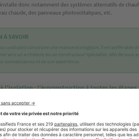
 installe donc notamment des systèmes alternatifs de chauf
eau chaude, des panneaux photovoltaïques, etc.
 À SAVOIR
ous souhaitez construire une maison écologique, il est préférable d
ner vers un
architecte
ou un constructeur spécialisé, afin de vous a
es connaissances et de son expérience.
à l’isolation : l’écoconstruction à toutes les étapes
ologique doit être conçue pour
respecter l’environnemen
usqu’à l’usage quotidien de la maison :
it utiliser le moins d’énergie possible et réduire au maxim
que l’on privilégie sont le bois, la brique de terre cuite ou 