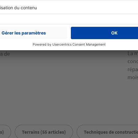
Maît
Moi
mai
mul
La m
 a de
conc
répa
mois
s)
Terrains (55 articles)
Techniques de constructio