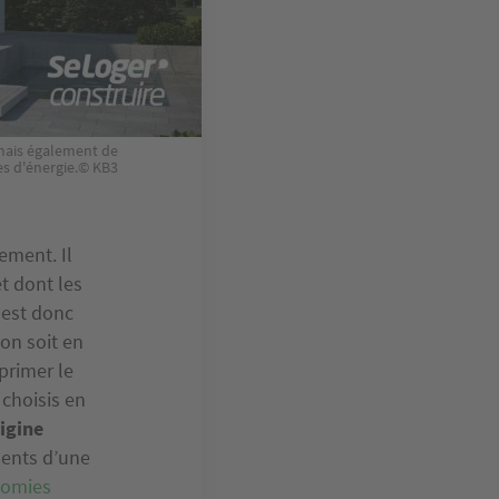
 mais également de
es d'énergie.© KB3
ement. Il
t dont les
 est donc
on soit en
primer le
 choisis en
igine
ments d’une
nomies