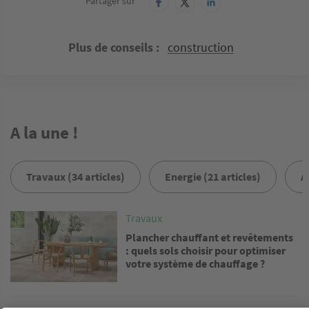
Partager sur
Plus de conseils
construction
A la une !
Travaux (34 articles)
Energie (21 articles)
A
Image
Travaux
Plancher chauffant et revêtements
: quels sols choisir pour optimiser
votre système de chauffage ?