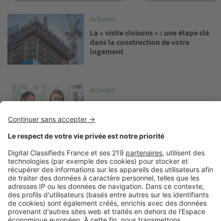
Image
Acheter
La « visite cloisons » : une étape clé
dans la construction de votre
logement
Image
Acheter
Les meilleures astuces pour acheter
un terrain constructible sans se
ruiner
Image
Acheter
Que peut-on construire sur un
terrain non constructible ?