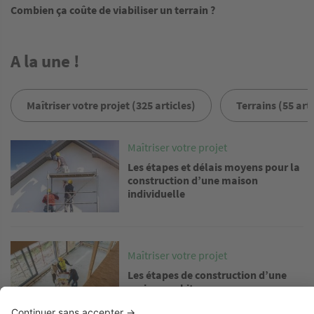
Combien ça coûte de viabiliser un terrain ?
A la une !
Maîtriser votre projet (325 articles)
Terrains (55 arti
Image
Maîtriser votre projet
Les étapes et délais moyens pour la
construction d’une maison
individuelle
Image
Maîtriser votre projet
Les étapes de construction d’une
maison en kit