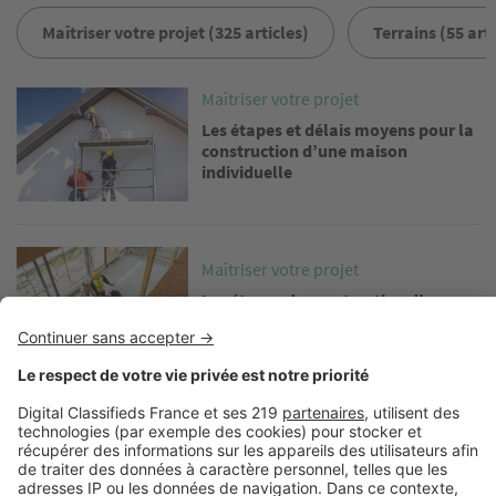
Maîtriser votre projet (325 articles)
Terrains (55 arti
Image
Maîtriser votre projet
Les étapes et délais moyens pour la
construction d’une maison
individuelle
Image
Maîtriser votre projet
Les étapes de construction d’une
maison en kit
Image
Maîtriser votre projet
Combien coûte la construction
d’une maison de 150 m² ?