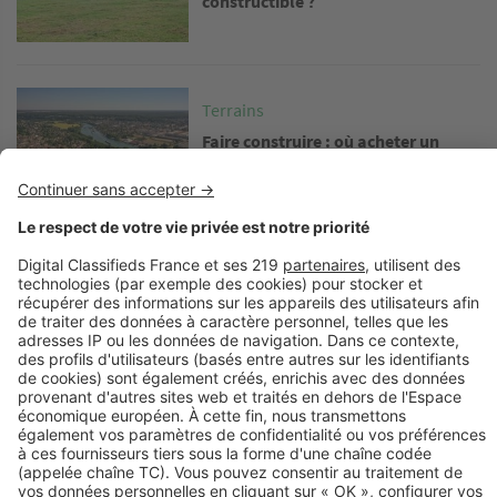
constructible ?
Image
Terrains
Faire construire : où acheter un
terrain à bâtir en Île-de-France ?
Image
Terrains
6 manières d'acheter moins cher
votre terrain
Image
Terrains
Quel budget prévoir pour l'achat de
votre terrain constructible ?