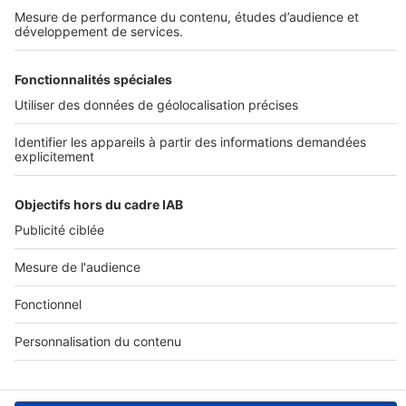
Infos pratiques
Conditions Générales d'Utilisation
Sites du groupe SeLoger
Politique Générale de Protection des Données
Nous contacter
SeLoger -
Petites annonces immobilières
Fonctionnement du site
SeLoger neuf -
Immobilier neuf
Espace professionnel
Qui sommes-nous ?
Belles Demeures -
Immobilier de prestige
Tout savoir sur la construction
SeLoger construire
SeLoger bureaux & commerces -
Immobilier d'entreprise
Financement
SeLoger vacances -
Location saisonnière
Tout l'immobilier
Toutes les villes
Tous les départements
Toutes
Paramétrer mes cookies
les régions
Annuaire des professionnels
Amivac -
Location de vacances
SeLoger construire © 2022