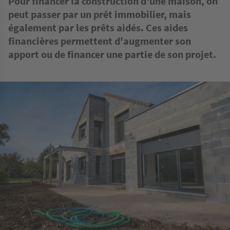
Pour financer la construction d'une maison, on
isponible partout en France ?
 maisons disponibles partout en France ?
e maisons disponibles partout en France ?
ous souhaitez accéder à l'ensemble des
peut passer par un prêt immobilier, mais
rofessionnels de la construction en France ?
ous souhaitez accéder à l'ensemble des plans de
également par les prêts aidés. Ces aides
Voir toutes nos annonces
Voir tous nos modèles
Voir tous nos terrains
aisons disponibles gratuitement ?
financières permettent d'augmenter son
Voir tous les pros
apport ou de financer une partie de son projet.
Voir tous nos plans
es et conseils
es et conseils
es et conseils
es et conseils
Image
ien ça coûte de viabiliser un terrain ?
nseils pour réduire le coût d'une construction
truire dans une zone de protection du patrimoine
es et conseils
itecte ou Constructeur : qui choisir ?
e - Bien choisir son terrain constructible
check-lists pour construire votre maison
itecte obligatoire : dans quel cas ?
 de maison – par un professionnel ou soi-même ?
itecte obligatoire : dans quel cas ?
 de maison - tous nos conseils