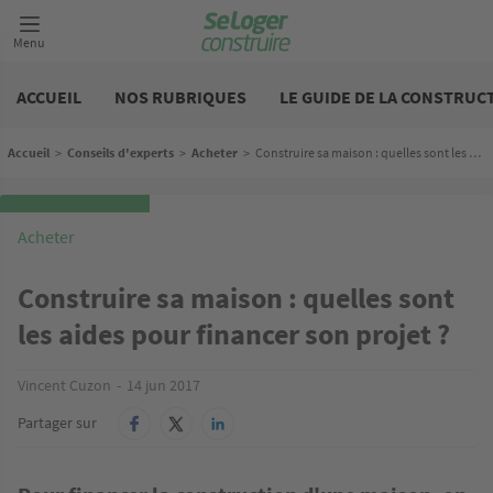
Aller
au
Menu
contenu
principal
Construire
etour
etour
etour
etour
etour
ACCUEIL
NOS RUBRIQUES
LE GUIDE DE LA CONSTRUC
uver un terrain constructible
ouver un terrain avec maison neuve
uver le plan de votre future maison
ouver un modèle de maison
ouver le bon professionnel pour mon
jet
Fil d'Ariane
Accueil
>
Conseils d'experts
>
Acheter
>
Construire sa maison : quelles sont les aides pour financer son projet ?
Terrains constructibles
Terrains + maisons à étages
Plans de maison
Modèles de maison à étages
Constructeurs de maison en bois
Acheter
Terrains constructibles les moins chers
Terrains + maisons les moins chers
Plans de maison de plain-pied
Modèles de maison pas cher
Constructeurs de maison contemporaine
Construire sa maison : quelles sont
errains viabilisés les moins chers
Terrains + maisons de plain pied
Plans de maison en L
Modèles de maison de plain pied
les aides pour financer son projet ?
Constructeurs de maison plain-pied
errains viabilisés
Terrains + maisons sans mitoyenneté
Plans de maison à étage
Modèles de maison sans mitoyenneté
Vincent Cuzon
14 jun 2017
Constructeurs de maison passive
Partager sur
Plans de maison moderne
ous souhaitez accéder à l'ensemble des terrains
ous souhaitez accéder à l'ensemble des terrains
ous souhaitez accéder à l'ensemble des modèles