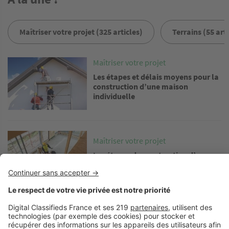
Maîtriser votre projet (325 articles)
Terrains (55 arti
Image
Maîtriser votre projet
Les étapes et délais moyens pour la
construction d’une maison
individuelle
Image
Maîtriser votre projet
Les étapes de construction d’une
maison en kit
Image
Maîtriser votre projet
Combien coûte la construction