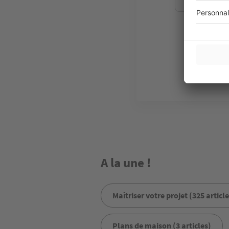
Plus d
A la une !
Maîtriser votre projet (325 article
Plans de maison (3 articles)