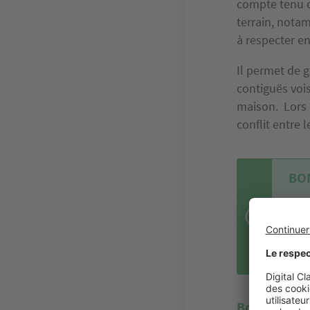
compte tenu de
terrain, nota
à respecter en
Il permet de g
contiguës vois
maison. Lors 
conflit entre l
BON
Le b
terr
inco
lour
Bornage de v