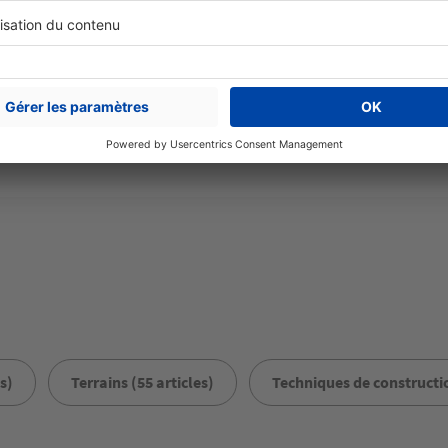
Partager sur
e conseils
plan de maison
construction
maison avec 
s)
Terrains (55 articles)
Techniques de constructio