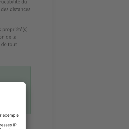
uctibilité du
 des distances
s propriété(s)
on de la
 de tout
n
les
t être