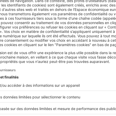
à l’amiable est réalisé par un géomètre expert choisi par to
ocès-verbal est établi qui fixe les limites des terrains. Ainsi,
aire ne sera possible. Il doit être déposé chez le notaire et p
licité foncière ou au Livre foncier des départements pour le
 Moselle.
judiciaire peut être imposé à son voisin par tout propriétai
bornage à l’amiable. La demande doit être effectuée auprès 
nt dépend de la commune. C’est le tribunal qui nomme alor
t et qui rédige le jugement qui devra lui aussi être publié 
ière ou au livre foncier des départements pour le Haut-Rhin
 Dans le cas d’un bornage judiciaire, les frais d’actes notarié
r moitié par les deux parties.
e 30 % de réduction d’impôt sur la plus-value
de la vente d’un terrain à bâtir, La loi Pinel permet de bénéf
ditions de 30 % de réduction d’impôt.