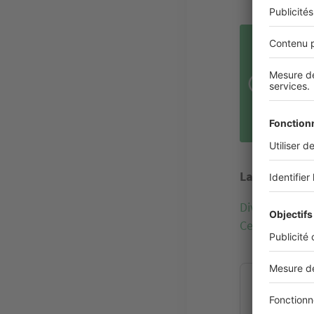
LES
Le b
surf
est 
aupr
La rédaction 
Diviser votre 
Cession de ter
Découvre
maison