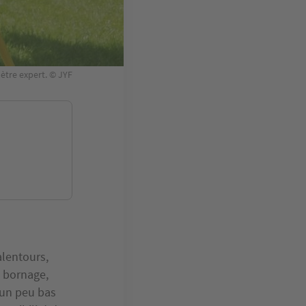
ètre expert. © JYF
alentours,
e bornage,
e un peu bas