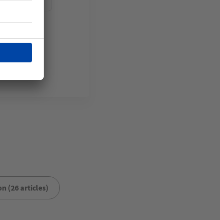
terrain
n (26 articles)