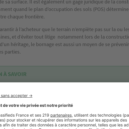
 sa surface. Il est également un gage juridique de la constr
mment quand le plan d’occupation des sols (POS) détermine
tre chaque frontière.
arantir à l’acheteur que le terrain n’empiète pas sur la ou le
ines, et d’éviter tout litige notamment lors de la constructi
d’un héritage, le bornage est aussi un moyen de se prévenir
es parties.
 À SAVOIR
ornage n’est pas une obligation légale dans le cadre de la vente d’u
ain constructible, mais il est recommandé par les notaires. En effet, 
nvénients de ne pas le faire réaliser par un géomètre expert peuven
ds de conséquence.
otre terrain, 2 cas de figure :