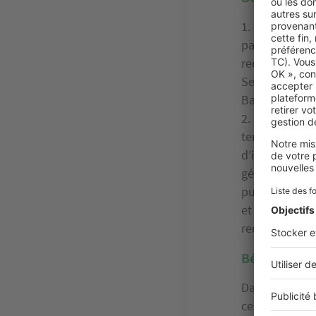
Le bornage 
parties. Un pr
recours judici
Service de pub
Bas-Rhin et la
Le bornage 
tentative de 
d’instance do
géomètre exper
publicité fonc
et la Moselle.
redevables pou
Bénéficiez d
Dans le cadre 
certaines con