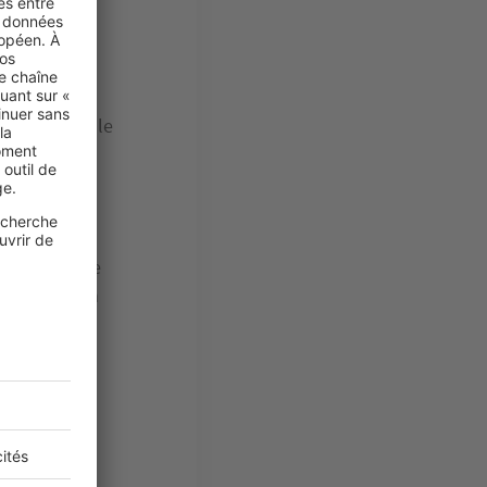
utes les
 plus aucun
ublié au
 Haut-Rhin, le
re après une
du tribunal
s un
au Service de
, le Bas-Rhin
s sont
icier sous