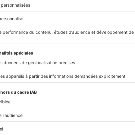
 POINTS CLÉS À RETENIR
ornage est à la charge du vendeur. Il permet de définir légalement l
ace et les frontières du terrain et, ainsi, de déterminer son prix de ve
réalisé exclusivement par un géomètre expert qui dépose une dem
ès de la mairie de la commune.
vous conseille :
terrain pour mieux le vendre
rain à bâtir : un abattement de 30 % à profiter en 2015
z des plans de construction pour votre
Voir 