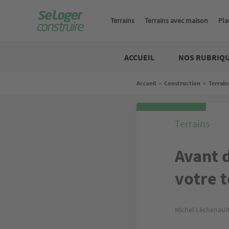
Aller
au
Terrains
Terrains avec maison
Pla
contenu
principal
Construire
ACCUEIL
NOS RUBRIQ
Fil
Accueil
>
Construction
>
Terrain
d'Ariane
Terrains
Avant 
votre t
Michel Léchenaul