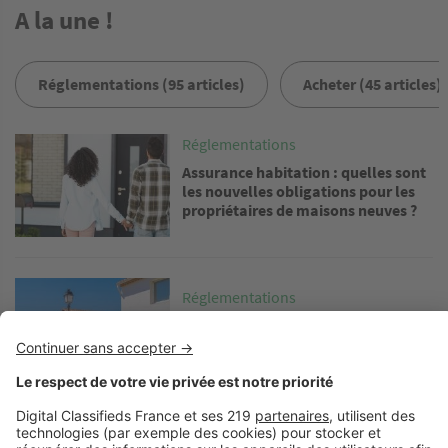
A la une !
Réglementations (95 articles)
Acheter (45 articles)
Image
Réglementations
Assurance habitation : quelles sont
les nouvelles obligations pour les
propriétaires de maisons neuves ?
Image
Réglementations
Bon à savoir : peut-on refuser une
construction en limite de propriété ?
Image
Réglementations