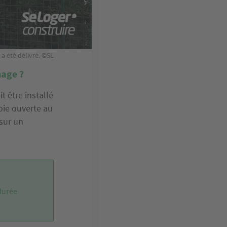
 a été délivré. ©SL
hage ?
t être installé
voie ouverte au
 sur un
 durée