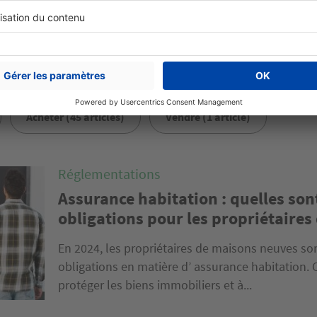
Acheter (45 articles)
Vendre (1 article)
Réglementations
Assurance habitation : quelles son
obligations pour les propriétaires
En 2024, les propriétaires de maisons neuves so
obligations en matière d’ assurance habitation. 
protéger les biens immobiliers et à...