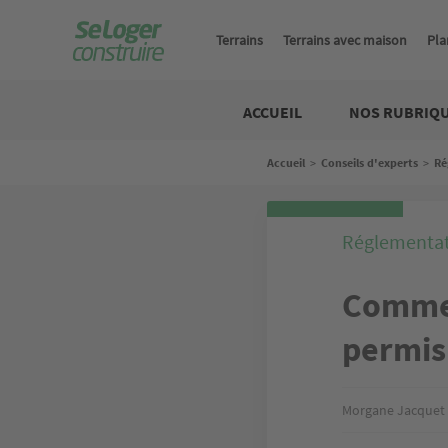
Aller
au
Terrains
Terrains avec maison
Pla
contenu
principal
Construire
ACCUEIL
NOS RUBRIQ
Fil
Accueil
>
Conseils d'experts
>
Ré
d'Ariane
Réglementat
Commen
permis 
Morgane Jacquet