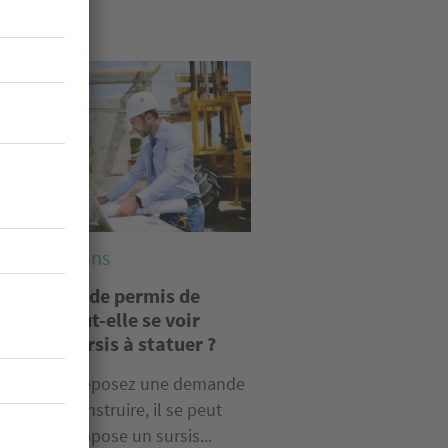
e
lementations
 demande de permis de
truire peut-elle se voir
oser un sursis à statuer ?
sque vous déposez une demande
ermis de construire, il se peut
l’on vous oppose un sursis...