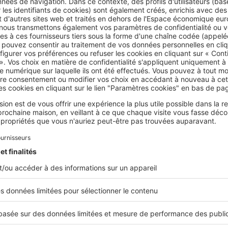
ou tout recours contentieux à l'auteur de la décision et au 
.
FÉRENCES JURIDIQUES
cle R424-15 du code de l’urbanisme,
cle A424-15 et suivants
Partager sur
onseils
permis de construire
plan de maison
construc