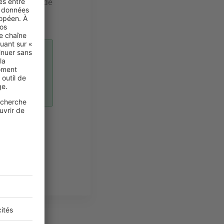
bénéficiaire de
tion
terrain