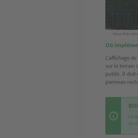
Vous êtes tenu
Où implémen
L’affichage de
sur le terrain
public. Il doit
panneau recta
BON
Le p
du c