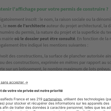
tenir l'affichage pour votre permis de construire ?
bligatoirement inscrit : le nom, la raison sociale ou la dénom
e, le
nom de l'architecte
auteur du projet architectural, la 
 numéro du permis, la nature du projet et la superficie du te
a mairie
où le dossier peut être consulté
. En fonction de la
t également être indiqué les mentions suivantes :
révoit des constructions, la surface de plancher autorisée ain
 ou des constructions, exprimée en mètres par rapport au so
porte sur un lotissement, le nombre maximum de lots prévus.
orte sur un terrain de camping ou un parc résidentiel de lois
cements.
ieu, le nombre d'emplacements réservés à des habitations légèr
révoit des démolitions, la surface du ou des bâtiments à démo
affichage mentionne également l'
obligation de notifier tout