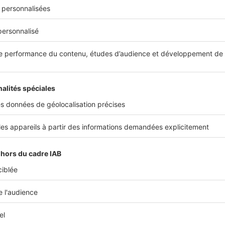
ous intéresser
Image
Imag
Réglementations
Rég
Devez-vous faire appel à un
Une
architecte pour votre permis de
cons
construire ?
opp
leur
Vous déposez un permis de
Lor
mis
construire pour édifier votre maison.
de p
En fonction de la surface de...
que 