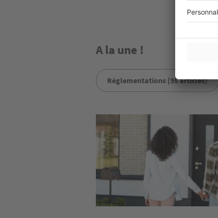
A la une !
Réglementations (95 articles)
Image