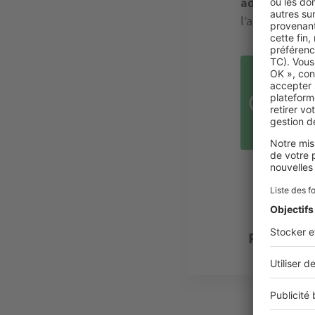
administratif
l’autorisation
RÉ
Arti
Arti
Plus de c