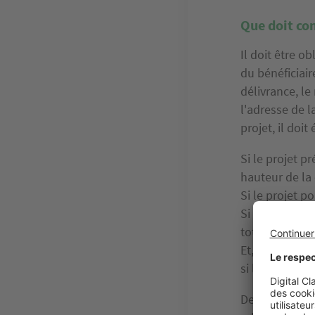
Que doit con
Il doit être o
du bénéficiair
délivrance, le
l'adresse de l
projet, il doi
Si le projet p
hauteur de la
Si le projet 
Si le projet p
total d'empla
Et, s'il y a l
si le projet p
De plus, cet 