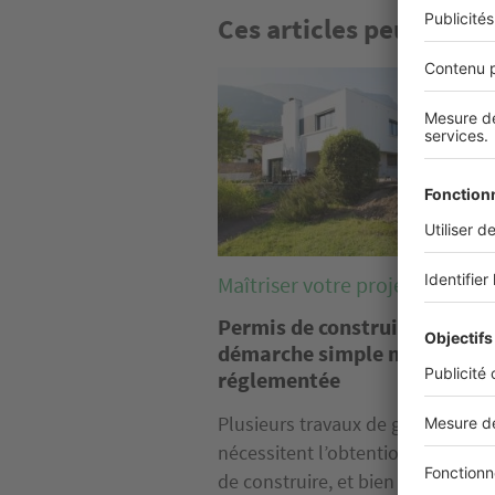
Ces articles peuvent v
Image
Maîtriser votre projet
Permis de construire : une
démarche simple mais très
réglementée
Plusieurs travaux de grande amp
nécessitent l’obtention d’un per
de construire, et bien que...