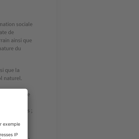
ination sociale
date de
rrain ainsi que
 nature du
si que la
l naturel.
irs, le nombre
es de loisirs ;
lir.
 recours