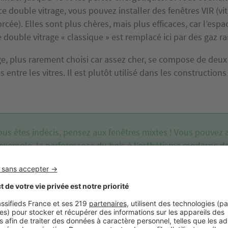
e ce double vitrage, vous pouvez installer des fenêtres VIR (vi
orcée). Elles sont plus chères, mais plus efficaces, car l’esp
le double vitrage « classique » est remplacé ici par des gaz ra
age, plus rarement choisi car assez cher, se compose de deux
s entre les vitres. Il est plutôt utilisé dans les construction
ous êtes indécis, pensez aux fenêtres mixtes ! Vous pouvez al
 exemple, la performance du bois à l’esthétisme moderne d
luminium.
aluminium… Pour quels matériaux opter ?
atériau composant vos fenêtres
dépendra du style de mai