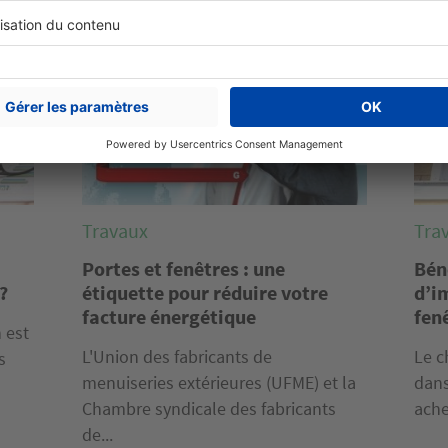
Image
Imag
Travaux
Tra
Portes et fenêtres : une
Bén
?
étiquette pour réduire votre
d’i
facture énergétique
fen
 est
L'Union des fabricants de
Le c
s
menuiseries extérieures (UFME) et la
dans
Chambre syndicale des fabricants
ache
de...