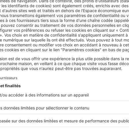
struire (moderne, traditionnelle…), de votre budget (le PVC 
e l’aluminium), mais également de votre capacité d’entretie
s.
les
fenêtres en bois ont pour avantage de conférer un sty
ut en étant durable, écologique et bien isolant. Leur point fai
n entretien régulier, le bois étant un matériau sensible à l’h
 à lui, est le moins cher
mais aussi le moins écologique. Il
lement personnalisable en fonction de votre décoration et n
n. L’aluminium, enfin, est le plus esthétique et le plus hau
rformant que le bois ou le PVC. Comme ce dernier, il ne néc
os fenêtres en fonction de chaque pièce
re l’intérieur de votre future maison encore plus agréable, c
encé. Pour cela, les fenêtres jouent un rôle primordial. Il fau