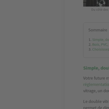
Du côté des 
Sommaire
Simple, dou
Bois, PVC
Choisissez
Simple, doubl
Votre future 
réglementati
vitrage, un d
Le double vit
permet de dim