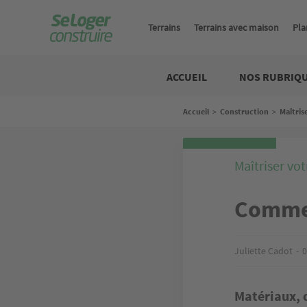
Aller
au
Terrains
Terrains avec maison
Pla
contenu
principal
Construire
ACCUEIL
NOS RUBRIQ
Fil
Accueil
>
Construction
>
Maîtris
d'Ariane
Maîtriser vot
Commen
Juliette Cadot
0
Matériaux, d