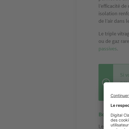
l’efficacité d
isolation renf
de l’air dans 
Le triple vitr
ou de gaz rare
passives
.
Si v
par
l’a
Bois, PVC, 
Le choix du
m