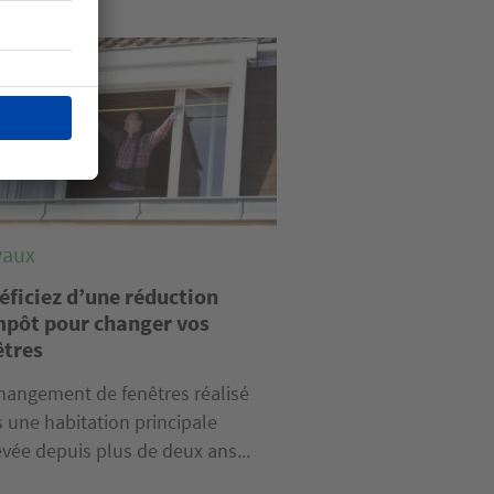
e
vaux
éficiez d’une réduction
mpôt pour changer vos
êtres
hangement de fenêtres réalisé
 une habitation principale
vée depuis plus de deux ans...