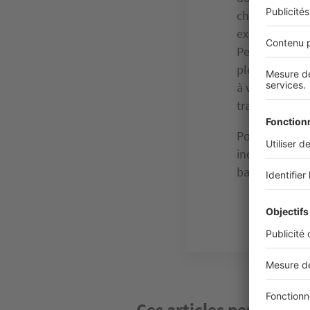
choisir atte
exemple, il ne
Pensez égaleme
plein Sud, vo
à vivre, mais 
transforme pas
Pour les petit
indépendantes,
battante pour 
Ces articles peuvent v