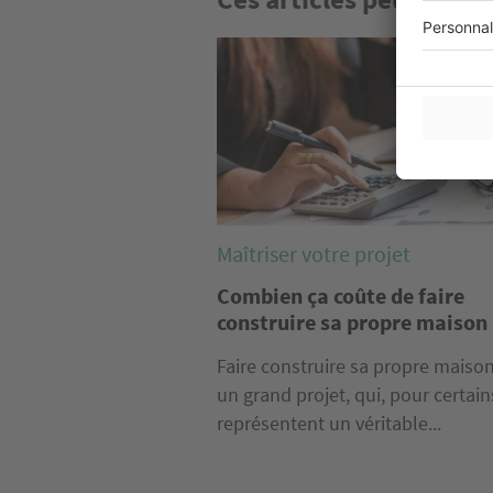
Image
Maîtriser votre projet
Combien ça coûte de faire
construire sa propre maison 
Faire construire sa propre maison
un grand projet, qui, pour certain
représentent un véritable...