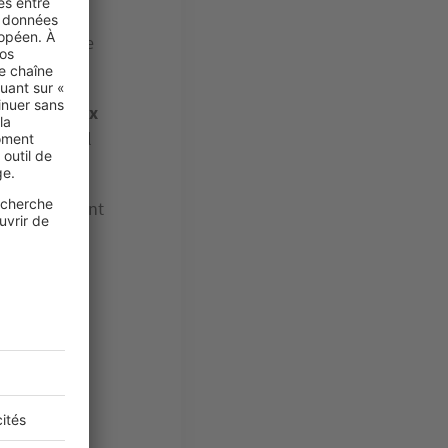
est bien
n et enfin de
le chaleureux
ble est qu’il
umidité.
 est cependant
e nécessite
t-de-gamme,
essite pas
’est la façon
t donc les