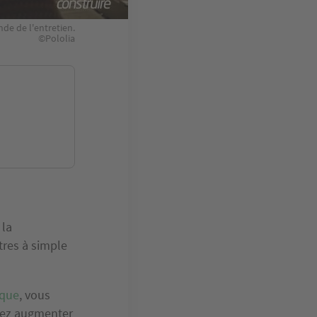
de de l'entretien.
©Pololia
 la
tres à simple
ique
, vous
itez augmenter