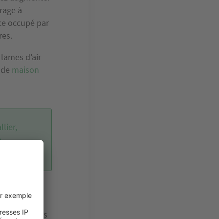
trage à
ace occupé par
res.
 lames d’air
s de
maison
lier,
e
son que vous