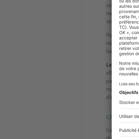
souhaitez con
moins cher qu
vos conviction
Par exemple, 
inimitable, to
faut prévoir u
Le PVC, quant
efficace, faci
pas d’entretie
mais moins pe
d’entretien.
Choisissez v
Ce qui va rend
dont il est ag