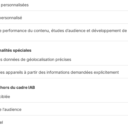
ntivement, notamment
en fonction de l’usage de chaque piè
 sera pas judicieux d’installer une baie vitrée dans une salle
nt à les choisir en fonction de l’orientation. Si votre salon
us pouvez choisir de grandes fenêtres pour baigner de lumiè
attention à choisir
une isolation efficace
, afin que le salon ne
 en solarium une fois l’été venu.
es pièces où l’intimité règne, comme les salles de bains ou l
 pensez à installer plutôt de petites fenêtres avec une ouv
pouvoir aérer la pièce sans l'ouvrir aux yeux de tous.
Partager sur
ous intéresser