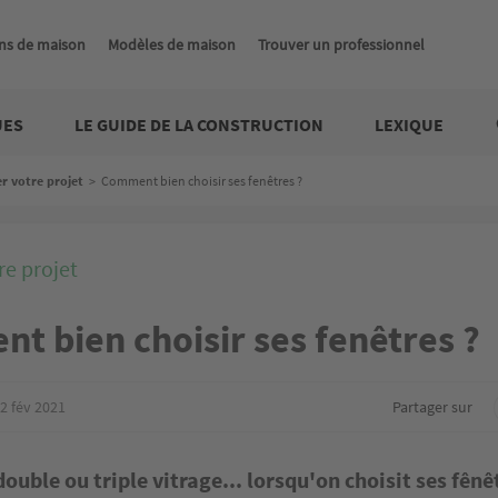
ns de maison
Modèles de maison
Trouver un professionnel
UES
LE GUIDE DE LA CONSTRUCTION
LEXIQUE
er votre projet
>
Comment bien choisir ses fenêtres ?
re projet
t bien choisir ses fenêtres ?
2 fév 2021
Partager sur
ouble ou triple vitrage... lorsqu'on choisit ses fênêtr