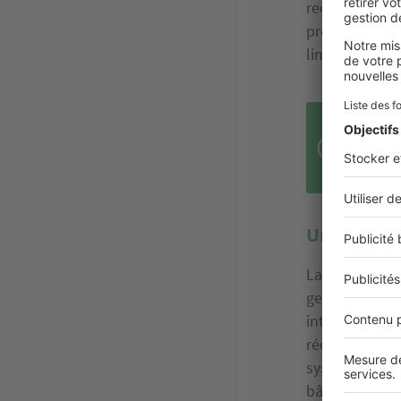
recours aux é
préserver l’e
limitant les é
L'éc
éne
Une gestio
Last but not l
gestion de l'e
intègrent, en 
réduction de l
systèmes de t
bâtiments s’e