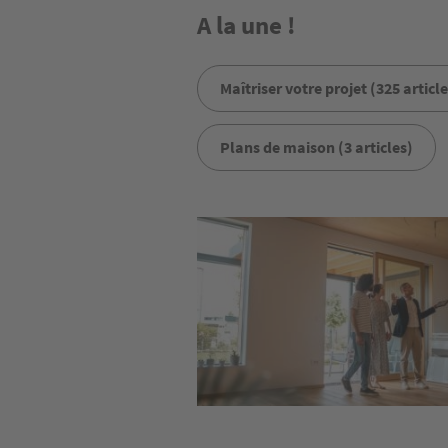
A la une !
Maîtriser votre projet (325 article
Plans de maison (3 articles)
Image