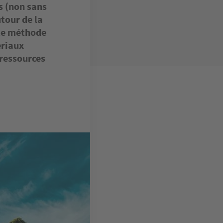
s (non sans
utour de la
tte méthode
ériaux
 ressources