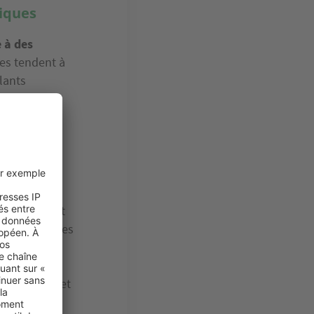
giques
 à des
ues tendent à
olants
revêtements
mment un
nergétique et
t intégrera des
 d'énergie
,
e
nsommation et
orise le