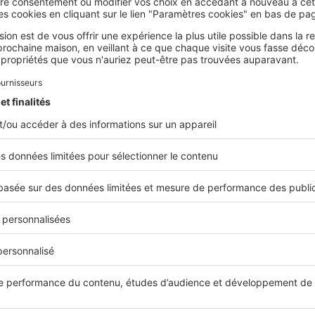
nergies renouvelables (
solaire
, éolienne ou géothermique). L
nvironnement en réduisant la consommation d’énergies fossi
missions de gaz à effet de serre.
o-construction vise à créer des bâtiments durables, peu
rgivores et respectueux de l'environnement.
n maîtrisée de l'eau et des déchets
east, l’éco-construction accorde aussi une attention toute pa
au et des déchets. Dans leur grande majorité, les
bâtiments
effet, des systèmes de récupération des eaux pluviales, des d
a consommation d'eau, tels que les robinets à faible débit, 
raitement des eaux usées respectueux de l'environnement. E
fforcent de
gérer intelligemment les déchets de construct