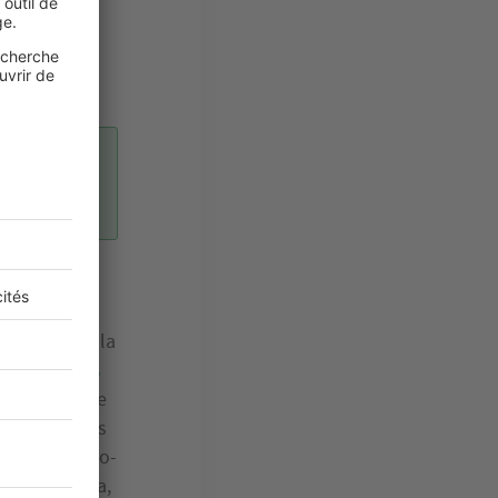
e but :
les et en
rticulière à la
 écologiques
ispositifs de
ainsi que des
nfin, les éco-
ion
. Pour cela,