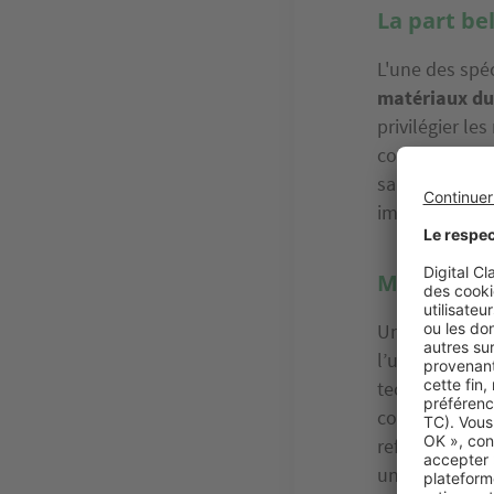
La part be
L'une des spéci
matériaux du
privilégier le
confectionnés 
sans émission
impact carbon
Maîtriser
Une autre part
l’utilisation 
techniques e
comme une iso
refroidisseme
un éclairage L