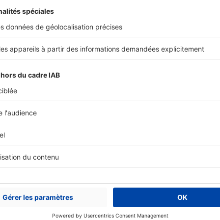
 le tri, le recyclage et la réutilisation des matériaux.
rchez un constructeur pour votre
Trouver un cons
gement ?
Partager sur
Plus de conseils
maison ecologique
ous intéresser