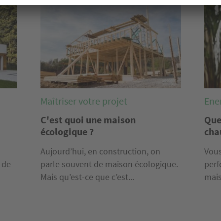
Image
Imag
Maîtriser votre projet
Ene
C'est quoi une maison
Que
écologique ?
cha
Aujourd’hui, en construction, on
Vous
e de
parle souvent de maison écologique.
perf
Mais qu’est-ce que c’est...
mais