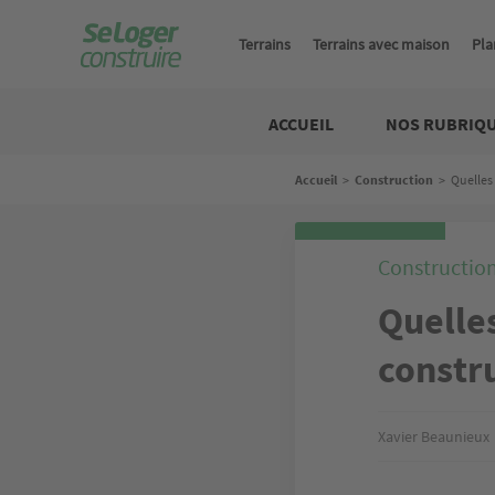
Aller
au
Terrains
Terrains avec maison
Pla
contenu
principal
Construire
ACCUEIL
NOS RUBRIQ
Fil
Accueil
>
Construction
>
Quelles 
d'Ariane
Constructio
Quelles
constr
Xavier Beaunieux