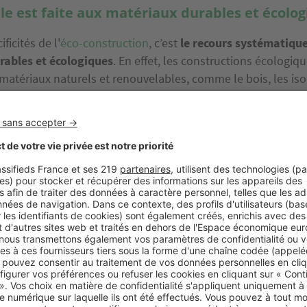
lle est faite aux matériaux durables et écolo
ficités de l'
éco-construction
, c’est
le recours systématique
rables et écologiques
. En effet, les constructions écologiq
s matériaux naturels et renouvelables, comme le bois, les is
à partir de fibres végétales ou encore les peintures et les 
 toxique. Ces matériaux offrent plusieurs avantages, nota
e réduit et une réduction des déchets de construction.
 la consommation énergétique du logement
icularité de l'éco-construction n’est autre que l'efficacité é
d’énergies renouvelables. S’il a été éco-construit, un bâtimen
t des équipements permettant de
réduire la consommation
lation thermique efficace, des systèmes de chauffage et d
nt performants, des appareils électroménagers à faible co
ED. Il est également à noter que ce type de construction fav