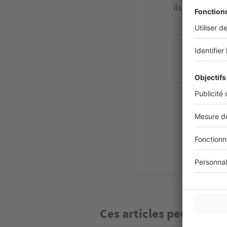
ils encouragent
Vous che
futur lo
Ces articles peuvent v