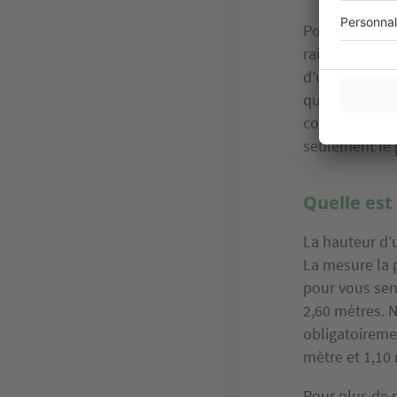
Pour calculer 
raisonner en 
d’une part et
que le tarif g
compris)
osci
seulement le p
Quelle est
La hauteur d’u
La mesure la 
pour vous sent
2,60 mètres. N
obligatoiremen
mètre et 1,10
Pour plus de 