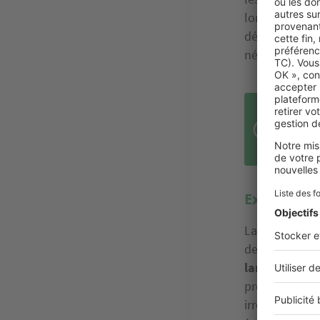
lorsque la sur
déclaration pr
nécessaire d’o
En m
revê
Extension 
La constructi
de nombreux f
lancer
. Si vo
professionnels
irréprochable 