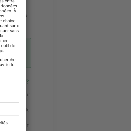
mple
a en revanche
n et
dépenses ?
t durable pour
ant de vous
 rapprocher de
ire
’une extension