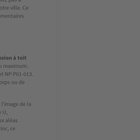
tre ville. Ce
ementaires
sion à toit
 au maximum.
et NP P01-013.
corps ou de
 l'image de la
e U,
ux aléas
inc, ce