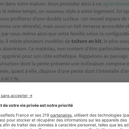
e dans votre maison. Vous procédez ainsi à un
agrandisse
 le même temps, un nouveau style à votre logement. En op
 vous profiterez d'une double surface : un nouvel espace de v
omme une véranda), mais aussi un toit-terrasse accessible e
é par vous-même ainsi que votre famille selon la configurati
le, il existe plusieurs modèles de
toiture en kit
, le plus sou
n aluminium. Ce matériau, non content d'être particulièreme
st apprécié pour son côté esthétique. Rappelons au passage 
structure dont la pente présente une inclinaison comprise e
linée, quant à elle, dispose d’une pente dont l’intervalle d’in
3 et 7 %.
 réaliser une extension de maison ? Pour cela, il vous faud
les essentielles. Commencez par
étudier la topographie
exi
à faire appel aux compétences d’un architecte. Celui-ci pou
 agrandissement en maçonnerie traditionnelle (c’est-à-dire 
en béton) ou une extension en ossature bois. Informez-vous
urbanisme en application dans votre commune. La plupart d