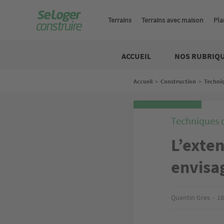
Aller
au
Terrains
Terrains avec maison
Pla
contenu
principal
Construire
ACCUEIL
NOS RUBRIQ
Fil
Accueil
>
Construction
>
Techni
d'Ariane
Techniques 
L’exten
envisag
Quentin Gres
18