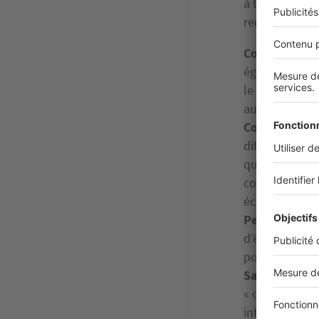
à toit plat pe
recommandati
Comparez les
également un 
le long terme
aussi plus dur
Contrôlez la 
difficilement 
qu’en optant 
construction l
économies sur 
Pensez aux t
d’électricité.
pourront évolu
Sachez vous 
« clé en main 
interlocuteur 