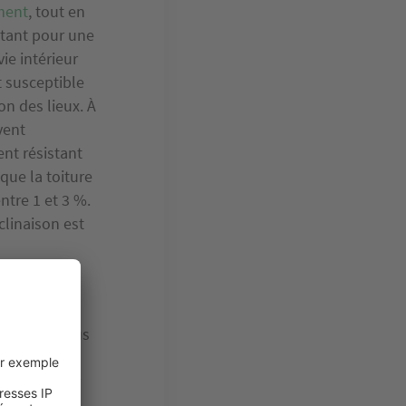
ment
, tout en
tant pour une
ie intérieur
t susceptible
on des lieux. À
vent
nt résistant
que la toiture
ntre 1 et 3 %.
clinaison est
ra respecter
stante.
rra alors vous
une
 ensuite sur
u temps,