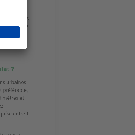
e, il faut
riaux choisis
érale, sachez
evêtement
 non
lat ?
ons urbaines.
st préférable,
0 mètres et
ez
prise entre 1
tez pas à