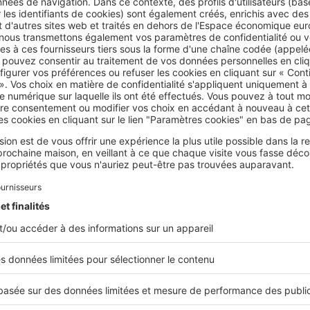
face au plancher de l’extension fait moins de 20 m², une si
éalable de travaux en mairie suffit. Au-delà de 20 m², il ser
btenir un permis de construire.
oyenne, le coût des travaux d’une toiture-terrasse (isolatio
tement compris) oscille entre 13 € du m² et 400 € du m².
de maison à toit plat : comment réduire vos 
on d’une extension de maison représente un investissemen
oyers d’où l’importance de
bien calculer votre budget av
us disposez d’un budget serré, vous avez tout intérêt à vous
 qualifiés. Ceux-ci mettront à votre disposition un savoir-fa
ainsi que des matériaux de qualité. En effet, le coût total d