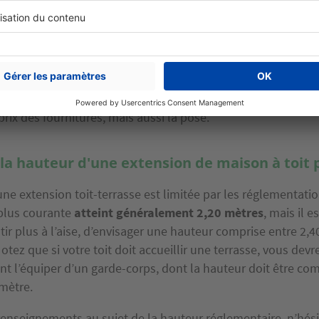
convenablement le coût des travaux pour une toiture-terrass
termes de m². Pour chaque m², il faut tenir compte des maté
 du coût de la main-d’œuvre d’autre part. D’une manière gén
lobal pour les travaux d’une toiture-terrasse (isolation et r
lle entre 13 € du m² et jusqu’à 400 € du m².
Ceci comprend
rix des fournitures, mais aussi la pose.
 la hauteur d'une extension de maison à toit p
ne extension toit-terrasse est limitée par les réglementati
plus courante
atteint
généralement 2,20 mètres
, mais il e
ir plus à l’aise, d’envisager une hauteur comprise entre 2,4
otez que si votre toit doit accueillir une terrasse, vous devr
t l’équiper d’un garde-corps, dont la hauteur doit être com
 mètre.
renseignements au sujet de la hauteur réglementaire, n’hési