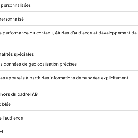
ut varier du simple au triple selon les situations. Voici quelq
ons :
 matériaux disponibles.
Le béton est plutôt bon marché. Il
excellent isolant thermique et phonique mais les risques de
 sont réels. L’aluminium, en comparaison, est également ro
able et léger (et il ne demande que peu d’entretien).
qualité thermique et acoustique de l’extension.
Vous pour
faire l’impasse sur cette dimension des travaux, mais dites-
pour des pièces de meilleure qualité dès le départ, vous ob
argement plus rentable sur le long terme et réaliserez de p
votre facture de chauffage et d’électricité !
ravaux annexes
, notamment en matière de plomberie, de 
 Selon l’usage que vous souhaitez faire de votre future extens
er à la hausse ou à la baisse.
entourer des bons prestataires.
Dans l'idéal, optez pour u
», de manière à obtenir un chiffrage précis. Vérifiez ensuite 
dispose des labels, certifications et garanties nécessaires.