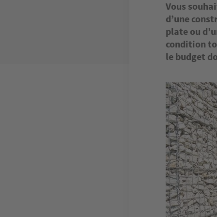
Vous souhai
d’une const
plate ou d’u
condition t
le budget d
Image