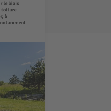
 le biais
 toiture
r, à
t, notamment