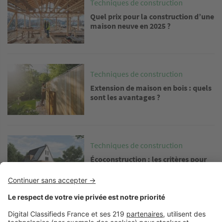
Techniques de construction
Quel prix pour la construction d’une
maison neuve en 2025 ?
Image
Techniques de construction
Extension de maison en bois : quels
sont les avantages ?
Image
Techniques de construction
Écoconstruction : les critères pour
bien choisir son professionnel
Image
Techniques de construction