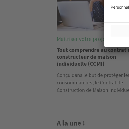
Maîtriser votre projet
Tout comprendre au contrat 
constructeur de maison
individuelle (CCMI)
Conçu dans le but de protéger le
consommateurs, le Contrat de
Construction de Maison Individuel
A la une !