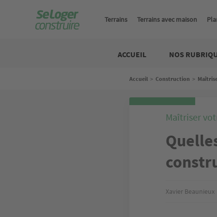
Aller
au
Terrains
Terrains avec maison
Pla
contenu
principal
Construire
ACCUEIL
NOS RUBRIQ
Fil
Accueil
>
Construction
>
Maîtris
d'Ariane
Maîtriser vot
Quelles
constru
Xavier Beaunieux