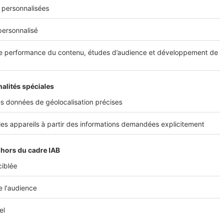
rchez un constructeur pour votre
Trouver un cons
gement ?
Partager sur
Plus de conseils
maison
ous intéresser
Image
Imag