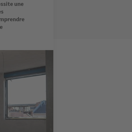
essite une
es
comprendre
e