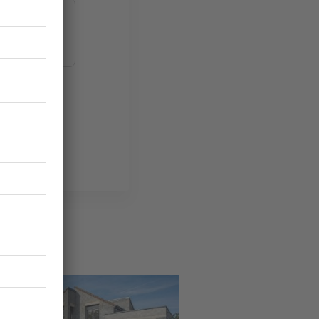
tructeur
e