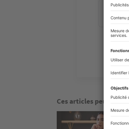
Vous che
futur lo
Ces articles peuvent v
Image