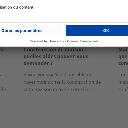
Maîtriser votre projet
Maît
de
Construction de maison :
Mai
quelles aides pouvez-vous
quel
demander ?
con
s
Savez-vous qu’il est possible de
Lors
payer moins cher la construction de
mais
le...
votre maison neuve ? Entre les...
conf