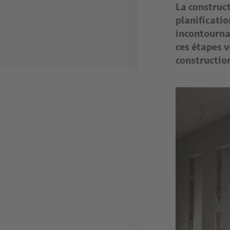
La construct
planificatio
incontourna
ces étapes 
constructio
Image