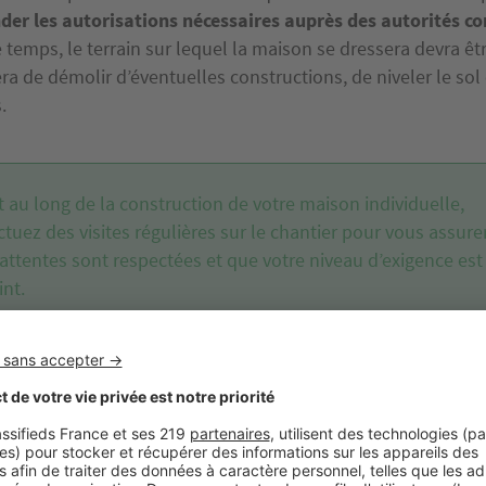
er les autorisations nécessaires auprès des autorités c
temps, le terrain sur lequel la maison se dressera devra êt
ra de démolir d’éventuelles constructions, de niveler le sol
s.
 au long de la construction de votre maison individuelle,
ectuez
des visites régulières sur le chantier
pour vous assure
attentes sont respectées et que votre niveau d’exigence est
int.
s de gros œuvre et de second œuvre
e - non négligeable - à franchir lors de la construction d’
’est autre que le gros œuvre, c'est-à-dire
la construction de
 la toiture et des éléments porteurs de la maison
. Cette é