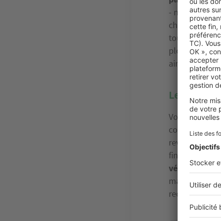
- nécessite l'
charpente et d
tour de la ph
plomberie, d'é
ainsi que l'in
Les phases
Vous n’aurez 
cours de cette
revêtements, r
finitions term
vérifier la c
maison qu’on v
recevoir les c