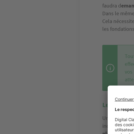
faudra d
emand
Dans le même 
Cela nécessite
les fondation
Tout
eff
vos 
atte
Les phase
Une autre étap
individuelle n
planchers, de