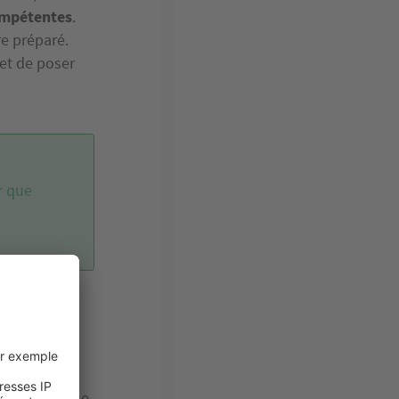
ompétentes
.
re préparé.
 et de poser
r que
une maison
s murs, des
tape - cruciale