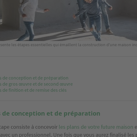
sente les étapes essentielles qui émaillent la construction d'une maison ind
s de conception et de préparation
s de gros œuvre et de second œuvre
 de finition et de remise des clés
 de conception et de préparation
tape consiste à concevoir
les plans de votre future maison
e
avec un professionnel. Une fois que vous aurez finalisé les p