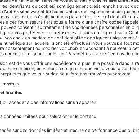
intervention d'entreprises spécialisées dans les travaux de 
e couverture. Une fois la phase de gros œuvre achevée, c’es
ase de second œuvre de démarrer. Cette phase englobe les 
lectricité, de chauffage, d'isolation, de revêtement des sols
stallation des menuiseries et des équipements.
 de finition et de remise des clés
jamais été aussi proche du dénouement final ! Et pour cause,
 dernière étape que les finitions seront effectuées : peintur
éalisation des travaux de décoration intérieure et extérieure
inées, une visite de
réception
sera organisée avec le constru
onformité de la construction aux plans et aux normes en v
ous aura livrée est conforme à ce qui était prévu, vous pou
lés et vous installer dans votre nouveau chez-vous.