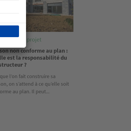
riser votre projet
son non conforme au plan :
le est la responsabilité du
structeur ?
que l’on fait construire sa
on, on s’attend à ce qu’elle soit
orme au plan. Il peut...