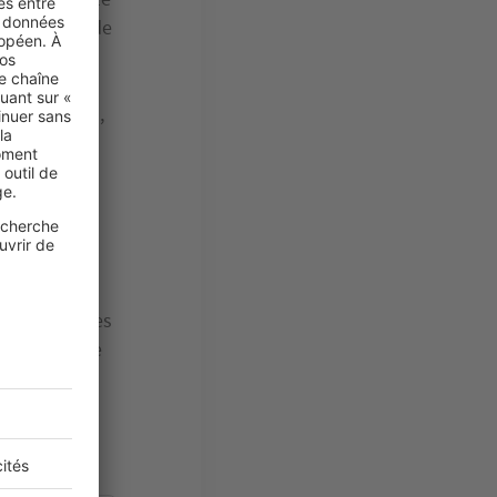
maçonnerie, de
t alors au
travaux de
 et des murs,
 c’est au
e, pose des
. Une fois les
cteur afin de
igueur
. Si la
rrez alors