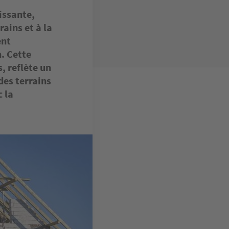
issante,
rains et à la
ent
. Cette
, reflète un
des terrains
 la