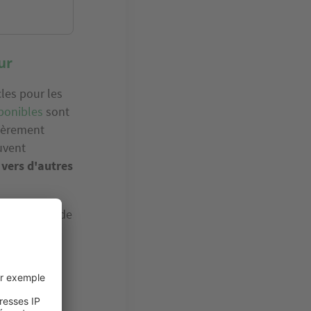
ur
les pour les
sponibles
sont
lièrement
uvent
 vers d'autres
utorisation de
eulement