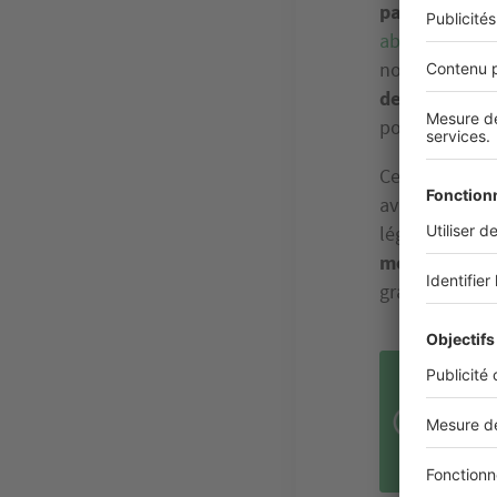
particulièrem
abordables
, 
nouveaux prop
des francilie
pour l’un de 
Cette tendanc
avaient choisi
légèrement au
meilleure qua
grandes que ce
25 %
Fran
d’en