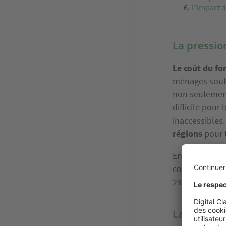
L'impact d
La pressio
Le coût du fo
ménages souha
non seulement 
difficile pou
inaccessibles
régions
pour t
En 2023, 6 18
construire, et
29 % en 2019.
La fidélité