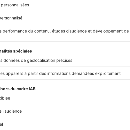
ent prisés
, car ils permettent de
trouver des terrains à des 
en restant malgré tout relativement proches de Paris. Beauc
riétaires font ce choix pour des raisons professionnelles. 
ns ayant décidé de faire construire en dehors de l'Île-de-F
ces départements.
e est stable depuis plusieurs années. En 2019, 29 % des fran
 ces départements pour y faire construire leur maison. Ce chi
gmenté pour atteindre 32 % en 2023. Les familles y trouve
lité de vie
, avec des espaces plus vastes et des maisons so
lles qu’elles auraient pu obtenir en Île-de-France.
 des futurs acquéreurs franciliens souhaitant s’éloigner d’Î
ce choisissent la bordure atlantique (-7 % en 5 ans) et 11 
tre eux, la bordure méditerranéenne.