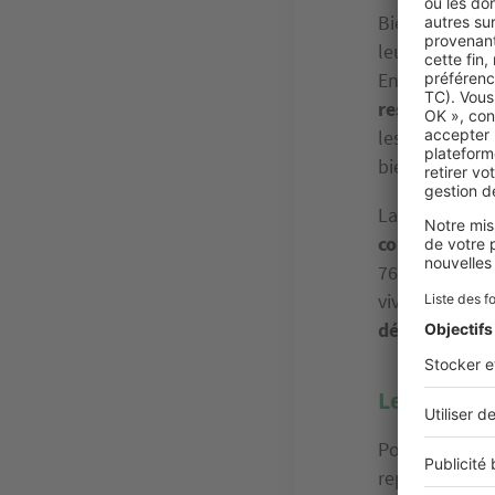
Bien que de no
leur maison, u
En 2023,
59 %
rester en Île
les Yvelines e
bien que les 
La Seine-et-Ma
constructions
762 ménages. 
vivre près de l
départements
Les départ
Pour les franc
représentent