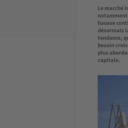
Le marché i
notamment en
hausse cont
désormais la
tendance, q
besoin crois
plus abordab
capitale.
Image