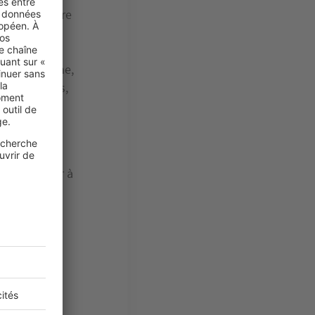
our construire
n d’origine.
 choisi de
ine-et-Marne,
és foncières,
 nouvelles
ment 780 et
nt continuer à
ans les
 limitrophes
re
(27) sont