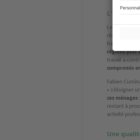
L'impact d
Le télétravail
rôle majeur d
franciliens co
régions plus 
travail a cont
compromis ent
Fabien Cumina
« s’éloigner 
ces ménages
restant à prox
activité profe
Une qualit