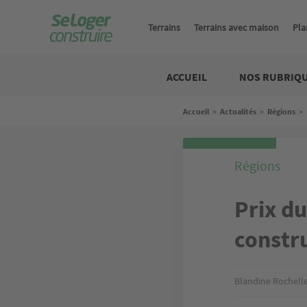
Aller
au
Terrains
Terrains avec maison
Pla
contenu
principal
Construire
ACCUEIL
NOS RUBRIQ
Fil
Accueil
>
Actualités
>
Régions
>
d'Ariane
Régions
Prix du
constru
Blandine Rochell