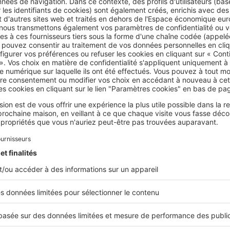
mbreux franciliens choisissent de quitter l’Île-de-France p
ne majorité d'entre eux reste néanmoins fidèles à leur régio
 des ménages ayant fait une demande de construction ont
-de-France
, notamment dans des départements comme la Se
t l’Essonne. Ces départements offrent encore des opportunit
prix y soient en constante augmentation.
rne, en particulier, a accueilli 1 084 ménages, soit
30 % des
.
Les Yvelines et l’Essonne suivent de près avec respective
Ces départements restent attractifs pour ceux qui souhaite
a capitale et profiter d’
un cadre de vie plus agréable que d
 plus centraux
.
ements limitrophes : un compromis attractif
iliens qui choisissent de quitter la région, les départements
 un compromis idéal.
L’Oise (60), l’Eure-et-Loir (28) et l’Eu