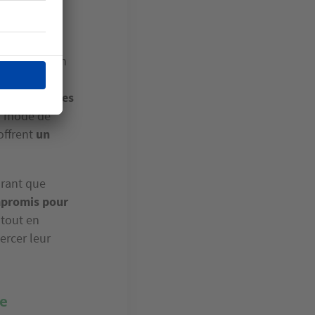
ement joué un
eux ménages
taller dans
des
u mode de
 offrent
un
arant que
promis pour
 tout en
ercer leur
ce