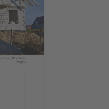
n. © ewg3D - Getty
images