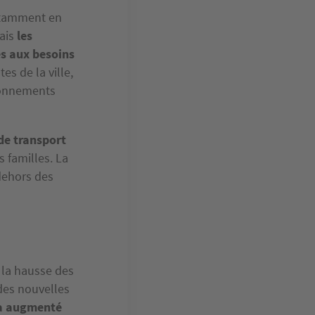
notamment en
mais
les
s aux besoins
es de la ville,
ironnements
 de transport
s familles. La
 dehors des
 la hausse des
des nouvelles
 a augmenté