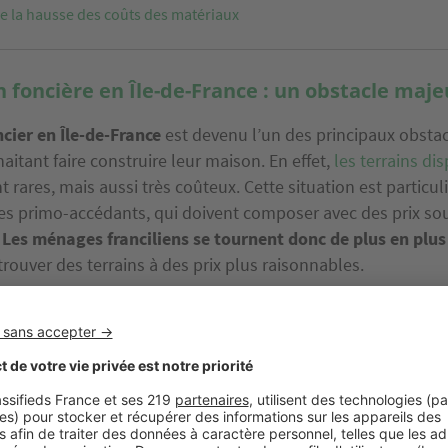
e la hausse des coûts des matériaux
n foncière en Île-de-France : un obstacle maje
ncier en Île-de-France
est devenu l’un des principaux obstac
itant faire construire leur maison. En effet,
les terrains di
rares, mais aussi très coûteux. Cette situation est particu
r les primo-accédants, qui doivent composer avec des prix so
.
Les ménages franciliens se tournent donc de plus en plus
rouver des terrains à des prix plus raisonnables.
4 ménages originaires de l’Île-de-France ont demandé une a
41 % d’entre eux ont opté pour une autre région
contre s
 des franciliens à leur région d'origine