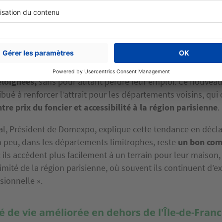
u télétravail sur les choix de construction
, largement adopté depuis la crise sanitaire de 2020, a égal
ans la décision de s’éloigner de l’Île-de-France. De nombr
ntinuent de travailler à distance, ce qui leur permet de s’ins
éloignées,
sans pour autant perdre leur emploi. Ce nouvea
ribué à renforcer l’attrait pour les départements voisins, qui
re prix du foncier et accessibilité à la région parisienne
.
l, Président de Domexpo, explique cette tendance en décl
un peu, dans les départements limitrophes, reste
un bon com
: ils accèdent plus facilement à un terrain pour leur maison,
imité de la région parisienne, où souvent ils continuent d’ex
ssionnelle ».
é de vie améliorée en dehors de l'Île-de-Fran